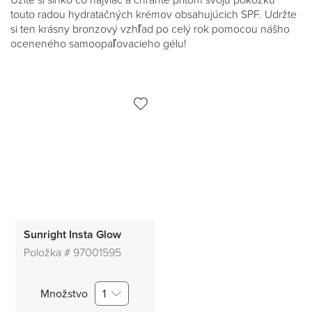
Užite si slnko čo najviac a chráňte pritom svoju pokožku
touto radou hydratačných krémov obsahujúcich SPF. Udržte
si ten krásny bronzový vzhľad po celý rok pomocou nášho
oceneného samoopaľovacieho gélu!
Sunright Insta Glow
Položka #
97001595
Množstvo
1